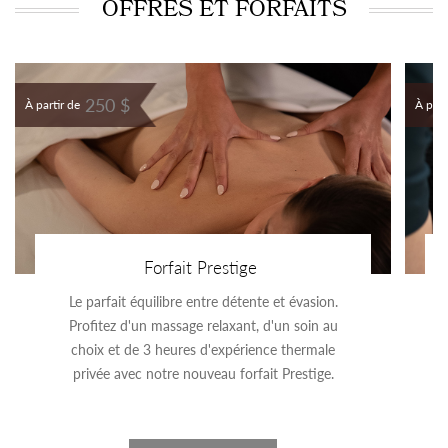
OFFRES ET FORFAITS
250 $
À partir de
À part
Forfait Prestige
Le parfait équilibre entre détente et évasion.
Profitez d'un massage relaxant, d'un soin au
choix et de 3 heures d'expérience thermale
privée avec notre nouveau forfait Prestige.