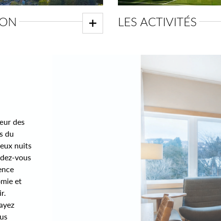
ION
LES ACTIVITÉS
œur des
s du
eux nuits
ndez-vous
ience
omie et
r.
Payez
ous