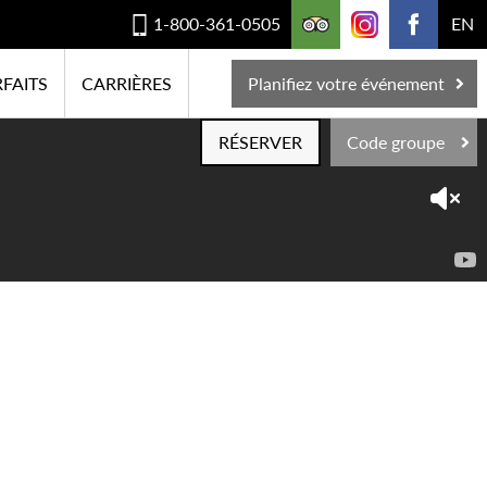
1-800-361-0505
EN
FAITS
CARRIÈRES
Planifiez votre événement
RÉSERVER
Code groupe