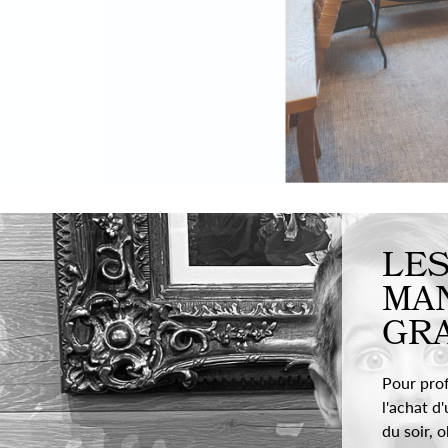
LES
MA
GR
Pour profi
l'achat d'
du soir, 