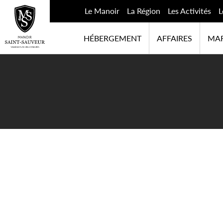
Le Manoir
La Région
Les Activités
L
HÉBERGEMENT
AFFAIRES
MAR