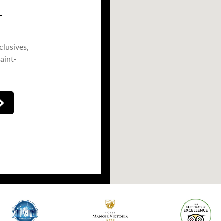
T
clusives,
aint-