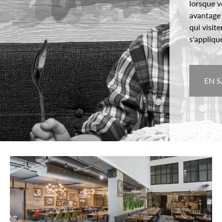
lorsque v
avantage 
qui visit
s'appliqu
EN S