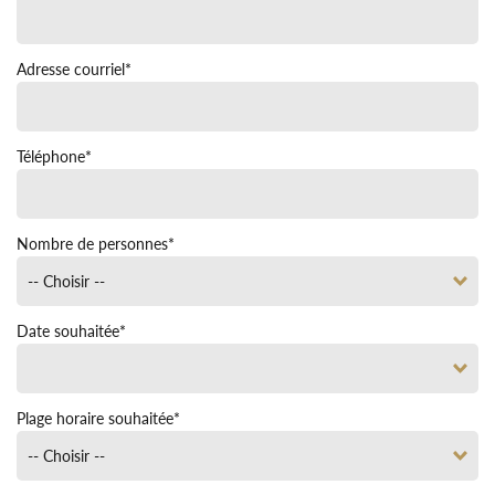
Adresse courriel
*
Téléphone
*
Nombre de personnes
*
Date souhaitée
*
Août
2026
Plage horaire souhaitée
*
Lun
Mar
Mer
Jeu
Ven
Sam
Dim
27
28
29
30
31
1
2