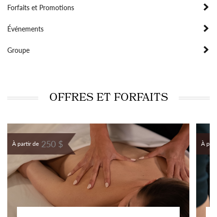
Forfaits et Promotions
Événements
Groupe
OFFRES ET FORFAITS
250 $
À partir de
À part