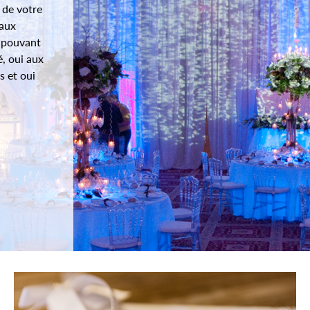
 de votre
 aux
s pouvant
é, oui aux
s et oui