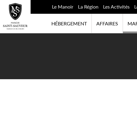
Le Manoir
La Région
Les Activités
L
HÉBERGEMENT
AFFAIRES
MAR