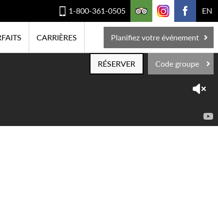
1-800-361-0505
EN
FAITS
CARRIÈRES
Planifiez votre événement
RÉSERVER
Code groupe