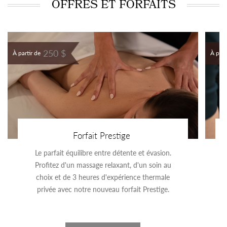
OFFRES ET FORFAITS
250 $
À partir de
À part
Forfait Prestige
Le parfait équilibre entre détente et évasion.
Profitez d'un massage relaxant, d'un soin au
choix et de 3 heures d'expérience thermale
privée avec notre nouveau forfait Prestige.