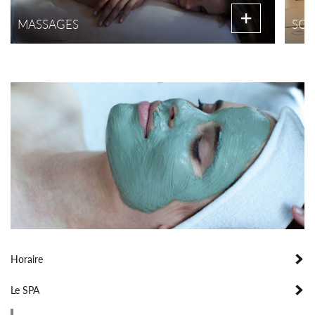
MASSAGES
SOI
Horaire
Le SPA