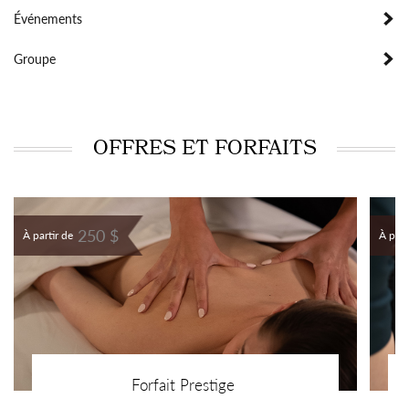
Événements
Groupe
OFFRES ET FORFAITS
250 $
À partir de
À part
Forfait Prestige