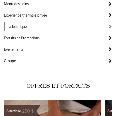
Menu des soins
Expérience thermale privée
La boutique
Forfaits et Promotions
Événements
Groupe
OFFRES ET FORFAITS
250 $
À partir de
À part