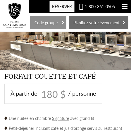
RÉSERVER
1-800-361-0505
EN
Code groupe
Planifiez votre événement
FORFAIT COUETTE ET CAFÉ
180 $
À partir de
/ personne
Une nuitée en chambre
Signature
avec grand lit
Petit-déjeuner incluant café et jus d'orange servis au restaurant