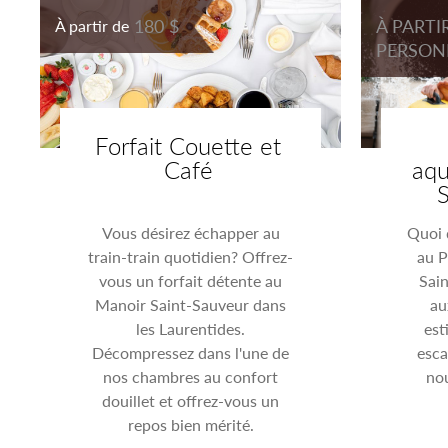
180 $
À PARTI
À partir de
PERSON
Forfait Couette et
Café
aq
Vous désirez échapper au
Quoi 
train-train quotidien? Offrez-
au 
vous un forfait détente au
Sai
Manoir Saint-Sauveur dans
au
les Laurentides.
est
Décompressez dans l'une de
esc
nos chambres au confort
no
douillet et offrez-vous un
repos bien mérité.