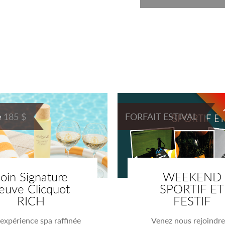
185 $
FORFAIT ESTIVAL
e
oin Signature
WEEKEND
euve Clicquot
SPORTIF ET
RICH
FESTIF
expérience spa raffinée
Venez nous rejoindre