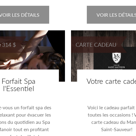
VOIR LES DÉTAILS
VOIR LES DÉTAIL
314 $
CARTE CADEAU
e
Forfait Spa
Votre carte cad
l'Essentiel
z-vous un forfait spa des
Voici le cadeau parfait
relaxant pour évacuer les
toutes les occasions ! 
ons du quotidien au Spa
carte cadeau du Man
anoir tout en profitant
Saint-Sauveur!