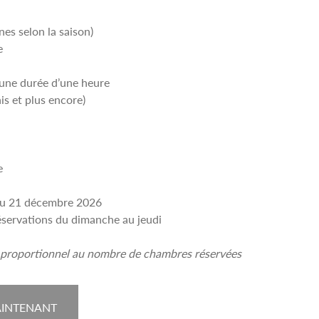
s selon la saison)
e
’une durée d’une heure
is et plus encore)
e
 au 21 décembre 2026
éservations du dimanche au jeudi
st proportionnel au nombre de chambres réservées
AINTENANT