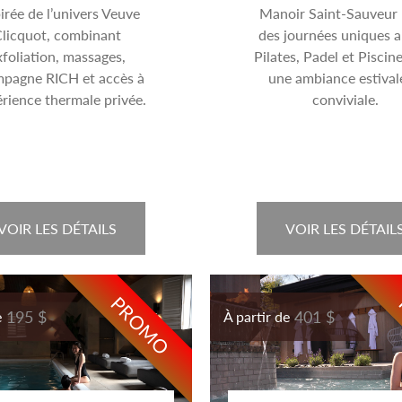
irée de l’univers Veuve
Manoir Saint-Sauveur
licquot, combinant
des journées uniques al
xfoliation, massages,
Pilates, Padel et Piscin
pagne RICH et accès à
une ambiance estival
érience thermale privée.
conviviale.
VOIR LES DÉTAILS
VOIR LES DÉTAIL
PROMO
195 $
401 $
e
À partir de