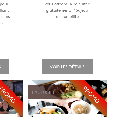
 pour
vous offrons la 3e nuitée
liant
gratuitement. **Sujet à
e dans
disponibilité
e et
S
VOIR LES DÉTAILS
PROMO
PROMO
EXCLUSIF!