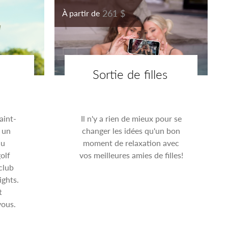
261 $
À partir de
Sortie de filles
aint-
Il n'y a rien de mieux pour se
 un
changer les idées qu'un bon
au
moment de relaxation avec
olf
vos meilleures amies de filles!
club
ights.
t
vous.