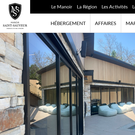
Le Manoir
La Région
Les Activités
L
HÉBERGEMENT
AFFAIRES
MAR