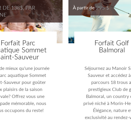
R DE 138$, PAR
295 $
À partir de
NE
Forfait Parc
Forfait Golf
uatique Sommet
Balmoral
Saint-Sauveur
de mieux qu'une journée
Séjournez au Manoir S
Parc aquatique Sommet
Sauveur et accédez à
nt-Sauveur pour goûter
parcours 18 trous 
x plaisirs de la saison
prestigieux Club de g
ivale? Offrez vous une
Balmoral, un country 
apade mémorable, nous
privé niché à Morin-He
us occupons du reste!
Élégance, nature e
exclusivité au rendez-