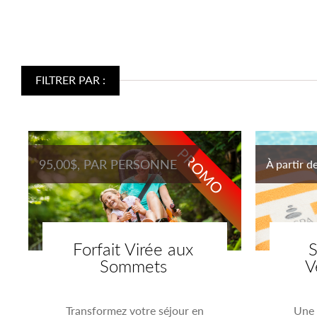
FILTRER PAR :
PROMO
95,00$, PAR PERSONNE
À partir d
Forfait Virée aux
S
Sommets
V
Transformez votre séjour en
Une 