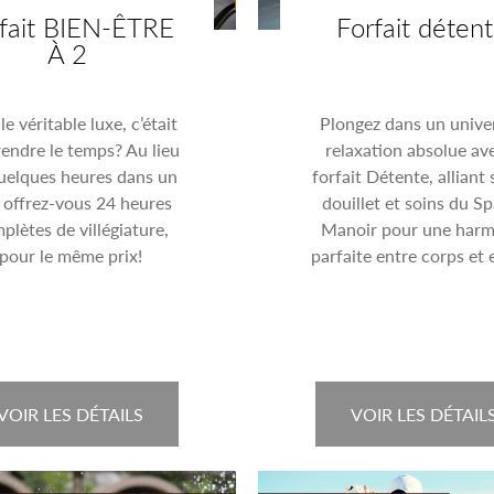
fait BIEN-ÊTRE
Forfait déten
À 2
 le véritable luxe, c’était
Plongez dans un unive
endre le temps? Au lieu
relaxation absolue ave
uelques heures dans un
forfait Détente, alliant 
 offrez-vous 24 heures
douillet et soins du S
plètes de villégiature,
Manoir pour une harm
pour le même prix!
parfaite entre corps et e
VOIR LES DÉTAILS
VOIR LES DÉTAIL