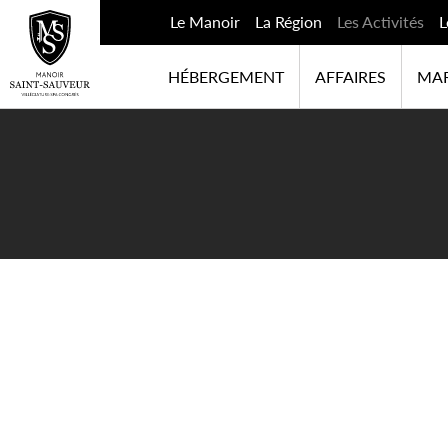
Le Manoir
La Région
Les Activités
L
HÉBERGEMENT
AFFAIRES
MAR