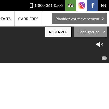
1-800-361-0505
EN
FAITS
CARRIÈRES
Planifiez votre événement
RÉSERVER
Code groupe