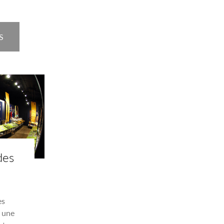
S
des
es
 une