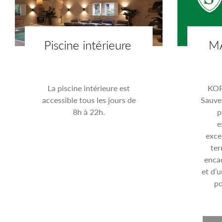
Piscine intérieure
MA
La piscine intérieure est
KOP
accessible tous les jours de
Sauveu
8h à 22h.
p
e
exce
ter
enca
et d’
po