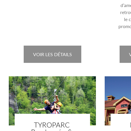
d’amé
retro
le 
prom
VOIR LES DÉTAILS
TYROPARC