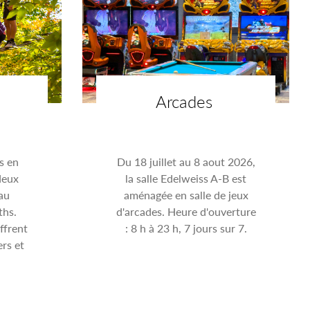
e
Arcades
s en
Du 18 juillet au 8 aout 2026,
deux
la salle Edelweiss A-B est
au
aménagée en salle de jeux
hs.
d'arcades. Heure d'ouverture
ffrent
: 8 h à 23 h, 7 jours sur 7.
ers et