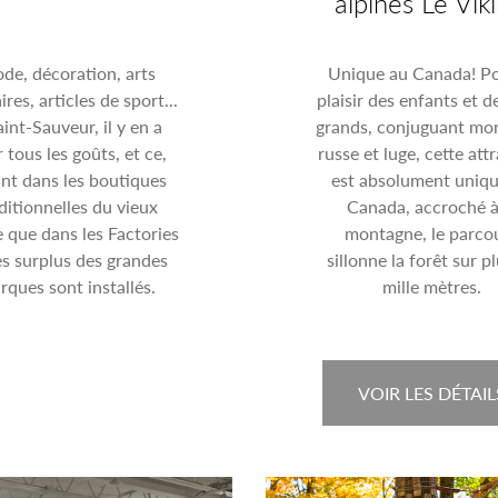
alpines Le Vik
de, décoration, arts
Unique au Canada! Po
ires, articles de sport...
plaisir des enfants et d
int-Sauveur, il y en a
grands, conjuguant mo
 tous les goûts, et ce,
russe et luge, cette att
nt dans les boutiques
est absolument uniq
ditionnelles du vieux
Canada, accroché à
e que dans les Factories
montagne, le parco
es surplus des grandes
sillonne la forêt sur p
rques sont installés.
mille mètres.
VOIR LES DÉTAIL