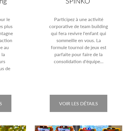
ing
SPINKO
ur le
Participez à une activité
es plus
corporative de team building
ntagne
qui fera revivre l'enfant qui
raction
sommeille en vous. La
ue au
formule tournoi de jeux est
 la
parfaite pour faire de la
urs
consolidation d'équipe...
lus de
S
VOIR LES DÉTAILS