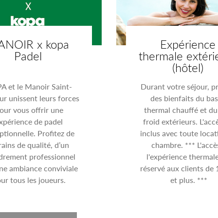
NOIR x kopa
Expérience
Padel
thermale extéri
(hôtel)
A et le Manoir Saint-
Durant votre séjour, pr
r unissent leurs forces
des bienfaits du bas
our vous offrir une
thermal chauffé et du
xpérience de padel
froid extérieurs. L'acc
ptionnelle. Profitez de
inclus avec toute locat
rains de qualité, d’un
chambre. *** L'accè
drement professionnel
l'expérience thermale
une ambiance conviviale
réservé aux clients de 
ur tous les joueurs.
et plus. ***