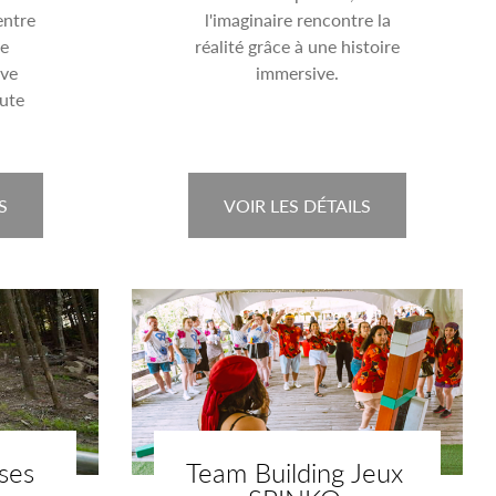
entre
l'imaginaire rencontre la
ne
réalité grâce à une histoire
ive
immersive.
oute
S
VOIR LES DÉTAILS
ses
Team Building Jeux