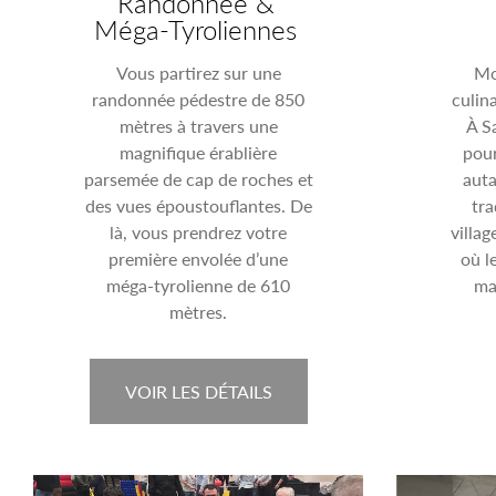
Randonnée &
Méga-Tyroliennes
Vous partirez sur une
Mo
randonnée pédestre de 850
culina
mètres à travers une
À Sa
magnifique érablière
pour
parsemée de cap de roches et
auta
des vues époustouflantes. De
tra
là, vous prendrez votre
villag
première envolée d’une
où l
méga-tyrolienne de 610
ma
mètres.
VOIR LES DÉTAILS