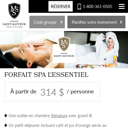
RÉSERVER
1-800-361-0505
EN
Code groupe
Planifiez votre événement
FORFAIT SPA L'ESSENTIEL
314 $
À partir de
/ personne
Une nuitée en chambre
Signature
avec grand lit
Un petit-déjeuner incluant café et jus d'orange servis au