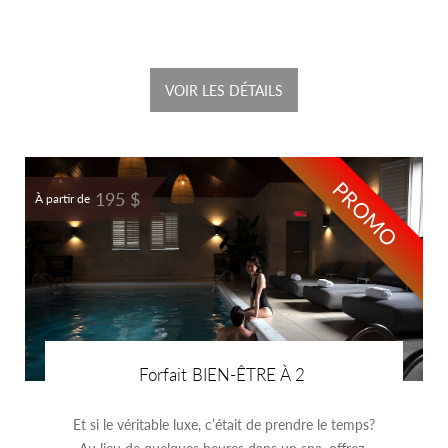
VOIR LES DÉTAILS
PROMO
195 $
À partir de
Forfait BIEN-ÊTRE À 2
Et si le véritable luxe, c’était de prendre le temps?